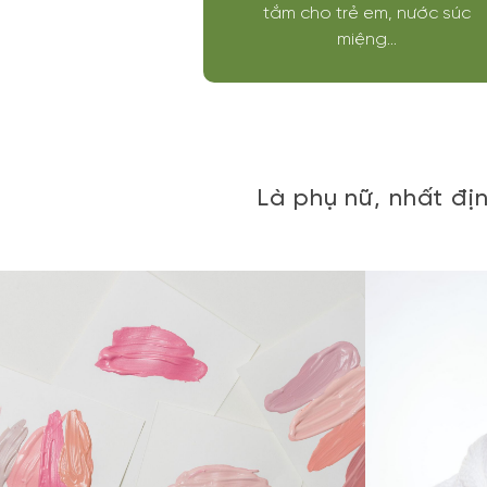
tắm cho trẻ em, nước súc
miệng...
Là phụ nữ, nhất đị