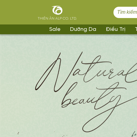
Tìm
kiếm
THIÊN ÂN ALP CO. LTD.
cho:
Sale
Dưỡng Da
Điều Trị