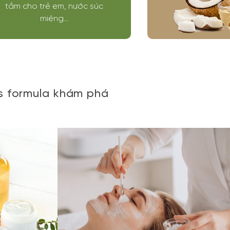
tắm cho trẻ em, nước súc
miệng...
's formula khám phá