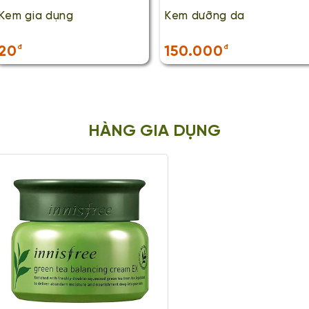
Kem gia dụng
Kem dưỡng da
20
đ
150.000
đ
HÀNG GIA DỤNG