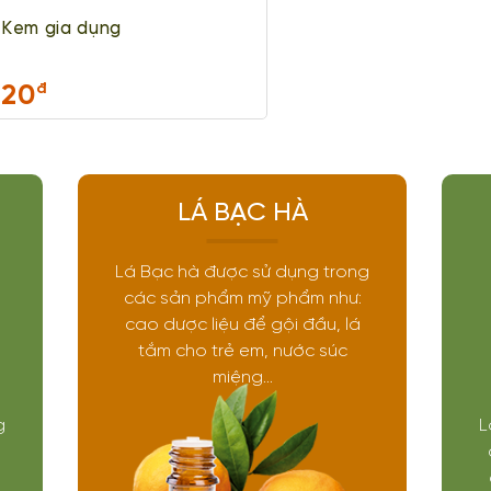
Kem gia dụng
20
đ
LÁ BẠC HÀ
Lá Bạc hà được sử dụng trong
các sản phẩm mỹ phẩm như:
cao dược liệu để gội đầu, lá
tắm cho trẻ em, nước súc
miệng...
g
L