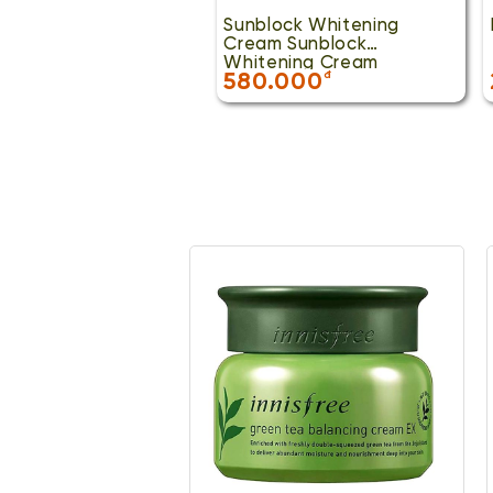
Sunblock Whitening
Cream Sunblock
Whitening Cream
580.000
đ
Sunblock Whitening
Cream Sunblock
Whitening Cream