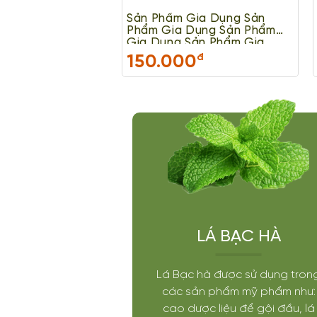
Sản Phẩm Gia Dụng Sản
Phẩm Gia Dụng Sản Phẩm
Gia Dụng Sản Phẩm Gia
Dụng
150.000
đ
LÁ BẠC HÀ
Lá Bạc hà được sử dụng tron
các sản phẩm mỹ phẩm như:
cao dược liệu để gội đầu, lá