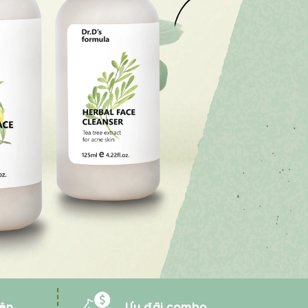
iên
Ưu đãi combo