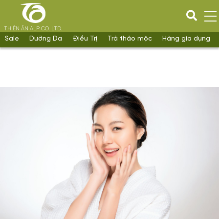
THIÊN ÂN ALP CO. LTD.
Sale
Dưỡng Da
Điều Trị
Trà thảo mộc
Hàng gia dụng