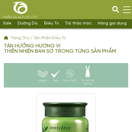
THIÊN ÂN ALP CO. LTD.
Sale
Dưỡng Da
Điều Trị
Trà thảo mộc
Hàng gia dụng
/
Trang Chủ
Sản Phẩm Điều Trị
TẬN HƯỞNG HƯƠNG VỊ
THIÊN NHIÊN BAN SƠ TRONG TỪNG SẢN PHẨM