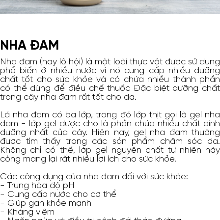
NHA ĐAM
Nha đam (hay lô hội) là một loài thực vật được sử dụng
phổ biến ở nhiều nước vì nó cung cấp nhiều dưỡng
chất tốt cho sức khỏe và có chứa nhiều thành phần
có thể dùng để điều chế thuốc Đặc biệt dưỡng chất
trong cây nha đam rất tốt cho da.
Lá nha đam có ba lớp, trong đó lớp thịt gọi là gel nha
đam - lớp gel được cho là phần chứa nhiều chất dinh
dưỡng nhất của cây. Hiện nay, gel nha đam thường
được tìm thấy trong các sản phẩm chăm sóc da.
Không chỉ có thế, lớp gel nguyên chất tự nhiên này
còng mang lại rất nhiều lợi ích cho sức khỏe.
Các công dụng của nha đam đối với sức khỏe:
- Trung hòa độ pH
- Cung cấp nước cho cơ thể
- Giúp gan khỏe mạnh
- Kháng viêm