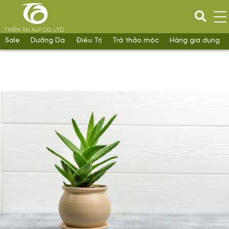
THIÊN ÂN ALP CO. LTD.
Sale
Dưỡng Da
Điều Trị
Trà thảo mộc
Hàng gia dụng