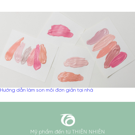
Là phụ nữ, nhất định phải xinh đẹp và tự tin. Hãy cùng Dr.D's
formula khám phá những bí quyết làm đẹp thú vị nhé!
Hướng dẫn làm son môi đơn giản tại nhà
Mỹ phẩm đến từ THIÊN NHIÊN