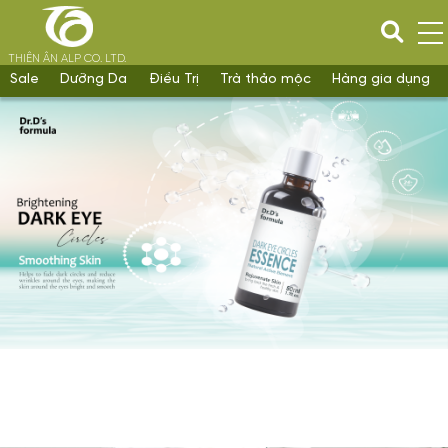
THIÊN ÂN ALP CO. LTD.
Sale
Dưỡng Da
Điều Trị
Trà thảo mộc
Hàng gia dụng
Ship COD toàn quốc
Miễn phí đổi - trả
Ưu đãi thành viên
Ưu đãi combo